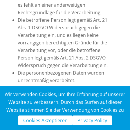
es fehlt an einer anderweitigen
Rechtsgrundlage für die Verarbeitung.
Die betroffene Person legt gemäß Art. 21
Abs. 1 DSGVO Widerspruch gegen die
Verarbeitung ein, und es liegen keine
vorrangigen berechtigten Gründe für die
Verarbeitung vor, oder die betroffene
Person legt gemäß Art. 21 Abs. 2 DSGVO
Widerspruch gegen die Verarbeitung ein.
Die personenbezogenen Daten wurden
unrechtmäßig verarbeitet.
Die Löschung der personenbezogenen
Wir verwenden Cookies, um Ihre Erfahrung auf unserer
Daten ist zur Erfüllung einer rechtlichen
Website zu verbessern. Durch das Surfen auf dieser
Verpflichtung nach dem Unionsrecht oder
Website stimmen Sie der Verwendung von Cookies zu
dem Recht der Mitgliedstaaten erforderlich,
dem der Verantwortliche unterliegt.
Cookies Akzeptieren
Privacy Policy
Die personenbezogenen Daten wurden in